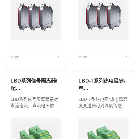
NR、S、B进行精确测量
感器、显示仪表相接，
进…
同…
More
More
LBD系列信号隔离器/
LBD-T系列热电阻/热
配…
电…
LBD系列信号隔离器是对
LBD-T型热电阻/热电偶温
直流电流，直流电压信号
度变送器可对温度传感器
进行精确测量，经隔离，
输出的热电阻温度信号
变送，传输，转换成标准
Pt100,Pt1000,Cu50，热
备的模拟信号输出。可一
电偶分度号T、E、J、K、
进一出、一进二出、一
N、R、S、B进行精确测
进…
量进…